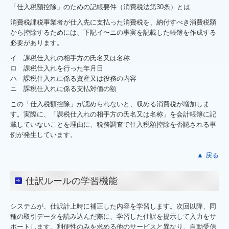
「仕入税額控除」のための記帳要件（消費税法第30条）とは
消費税課税事業者が仕入先に支払った消費税を、納付すべき消費税額
から控除するためには、下記イ〜ニの事実を記載した帳簿を作成する
必要があります。
イ 課税仕入れの相手方の氏名又は名称
ロ 課税仕入れを行った年月日
ハ 課税仕入れに係る資産又は役務の内容
ニ 課税仕入れに係る支払対価の額
この「仕入税額控除」が認められないと、収める消費税が増加しま
す。実際に、「課税仕入れの相手方の氏名又は名称」を会計帳簿に記
載していないことを理由に、税務調査で仕入税額控除を否認される事
例が発生しています。
▲ 戻る
仕訳ルールの学習機能
システムが、仕訳計上時に補正した内容を学習します。次回以降、同
種の取引データを読み込んだ際に、学習した仕訳を提示して入力をサ
ポートします。利便性のみを求める他のサービスと異なり、自動受信