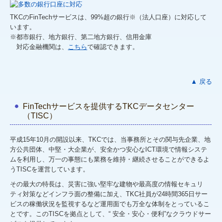
TKCのFinTechサービスは、99%超の銀行※（法人口座）に対応して
います。
※都市銀行、地方銀行、第二地方銀行、信用金庫
対応金融機関は、
こちら
で確認できます。
▲ 戻る
FinTechサービスを提供するTKCデータセンター
（TISC）
平成15年10月の開設以来、TKCでは、当事務所とその関与先企業、地
方公共団体、中堅・大企業が、安全かつ安心なICT環境で情報システ
ムを利用し、万一の事態にも業務を維持・継続させることができるよ
うTISCを運営しています。
その最大の特長は、災害に強い堅牢な建物や最高度の情報セキュリ
ティ対策などインフラ面の整備に加え、TKC社員が24時間365日サー
ビスの稼働状況を監視するなど運用面でも万全な体制をとっているこ
とです。このTISCを拠点として、“ 安全・安心・便利”なクラウドサー