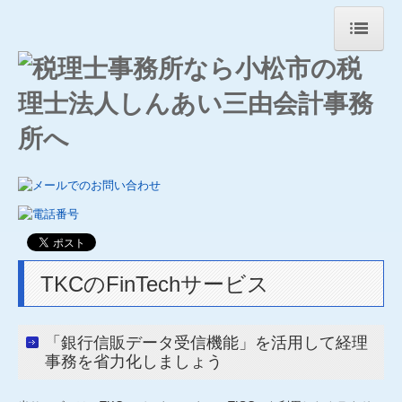
ホーム
事務所の特長
事務所案内
事務所紹介
経営理念
職員紹介
TKCのFinTechサービス
交通案内
「銀行信販データ受信機能」を活用して経理
三由会計BLOG
事務を省力化しましょう
リンク集