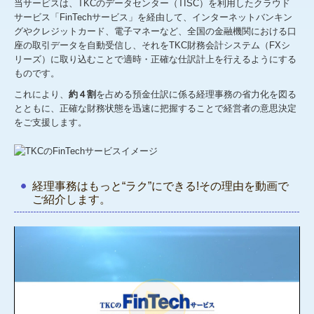
当サービスは、TKCのデータセンター（TISC）を利用したクラウド
業務案内
サービス「FinTechサービス」を経由して、インターネットバンキン
グやクレジットカード、電子マネーなど、全国の金融機関における口
座の取引データを自動受信し、それをTKC財務会計システム（FXシ
確定申告でお困りの方
リーズ）に取り込むことで適時・正確な仕訳計上を行えるようにする
ものです。
採用情報
これにより、
約４割
を占める預金仕訳に係る経理事務の省力化を図る
とともに、正確な財務状態を迅速に把握することで経営者の意思決定
をご支援します。
経理事務はもっと“ラク”にできる!その理由を動画で
ご紹介します。